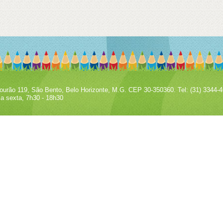
urão 119, São Bento, Belo Horizonte, M.G. CEP 30-350360. Tel: (31) 3344-4
a sexta, 7h30 - 18h30