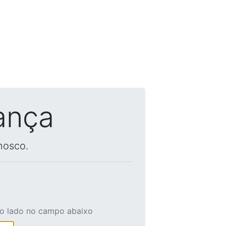
ança
nosco.
ao lado no campo abaixo