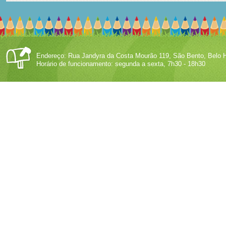
Endereço: Rua Jandyra da Costa Mourão 119, São Bento, Belo H
Horário de funcionamento: segunda a sexta, 7h30 - 18h30