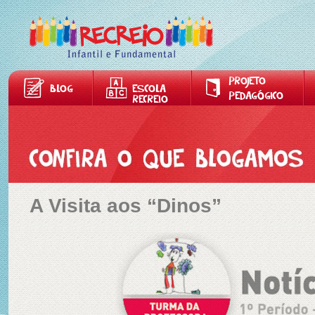
PROJETO
BLOG
ESCOLA
PEDAGÓGICO
RECREIO
A Visita aos “Dinos”