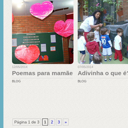
12/05/2014
07/05/2014
Poemas para mamãe
Adivinha o que é
BLOG
BLOG
Página 1 de 3
1
2
3
»