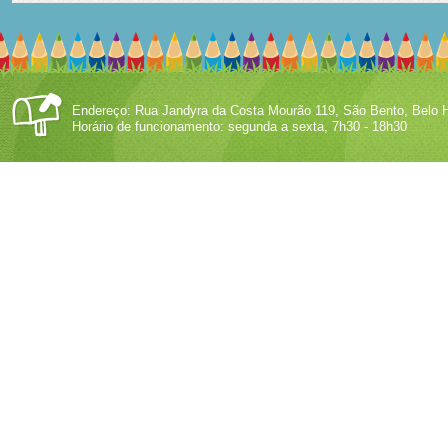
Endereço: Rua Jandyra da Costa Mourão 119, São Bento, Belo H
Horário de funcionamento: segunda a sexta, 7h30 - 18h30