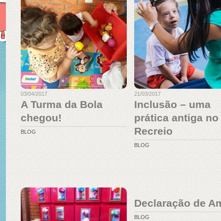
03/04/2017
21/03/2017
A Turma da Bola
Inclusão – uma
chegou!
prática antiga no
Recreio
BLOG
BLOG
Declaração de A
BLOG