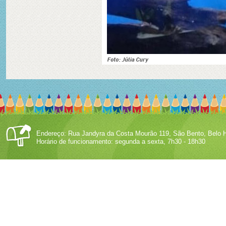
Endereço: Rua Jandyra da Costa Mourão 119, São Bento, Belo H
Horário de funcionamento: segunda a sexta, 7h30 - 18h30