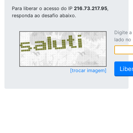
Para liberar o acesso
do IP
216.73.217.95
,
responda ao desafio abaixo.
Digite 
lado no
[trocar imagem]