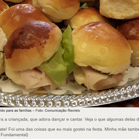
a a criançada, que adora dançar e cantar. Veja o que algumas delas 
te! Foi uma das coisas que eu mais gostei na festa. Minha mãe tamb
o Fundamental)