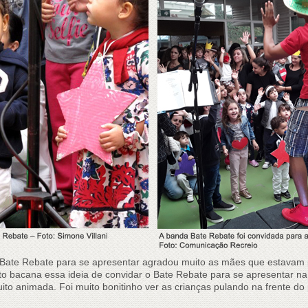
 o Bate Rebate para se apresentar agradou muito as mães que estavam
to bacana essa ideia de convidar o Bate Rebate para se apresentar na
ito animada. Foi muito bonitinho ver as crianças pulando na frente do 