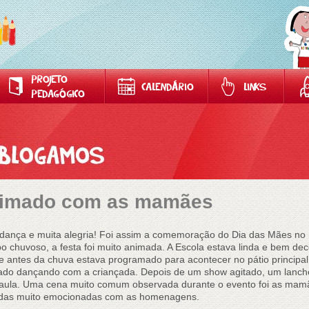
PROJETO
CALENDÁRIO
LINKS
PEDAGÓGICO
animado com as mamães
nça e muita alegria! Foi assim a comemoração do Dia das Mães no R
o chuvoso, a festa foi muito animada. A Escola estava linda e bem de
 antes da chuva estava programado para acontecer no pátio principal 
do dançando com a criançada. Depois de um show agitado, um lanche d
aula. Uma cena muito comum observada durante o evento foi as mam
Todas muito emocionadas com as homenagens.