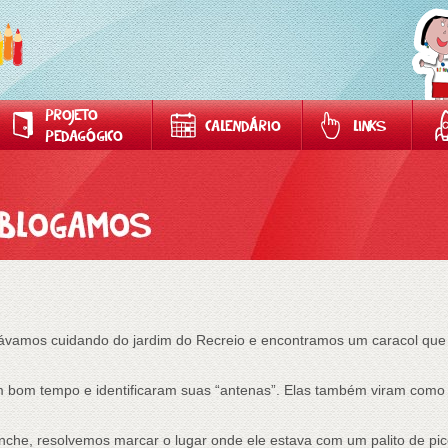
PROJETO
CALENDÁRIO
LINKS
PEDAGÓGICO
estávamos cuidando do jardim do Recreio e encontramos um caracol qu
 bom tempo e identificaram suas “antenas”. Elas também viram como e
lanche, resolvemos marcar o lugar onde ele estava com um palito de pic