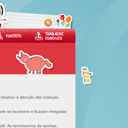
TRABALHE
CONTATO
CONOSCO
e chamou a atenção das crianças
le se locomove e ficaram intrigadas
olé. Ao terminarmos de lanchar,