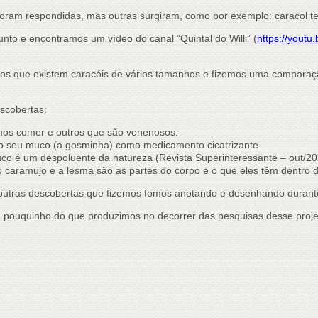
foram respondidas, mas outras surgiram, como por exemplo: caracol
nto e encontramos um vídeo do canal “Quintal do Willi” (
https://youtu
os que existem caracóis de vários tamanhos e fizemos uma comparaçã
scobertas:
mos comer e outros que são venenosos.
 o seu muco (a gosminha) como medicamento cicatrizante.
co é um despoluente da natureza (Revista Superinteressante – out/20
 o caramujo e a lesma são as partes do corpo e o que eles têm dentro 
s outras descobertas que fizemos fomos anotando e desenhando durant
pouquinho do que produzimos no decorrer das pesquisas desse proje