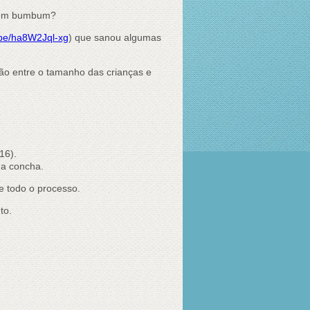
 tem bumbum?
.be/ha8W2Jql-xg
) que sanou algumas
o entre o tamanho das crianças e
16).
da concha.
e todo o processo.
to.