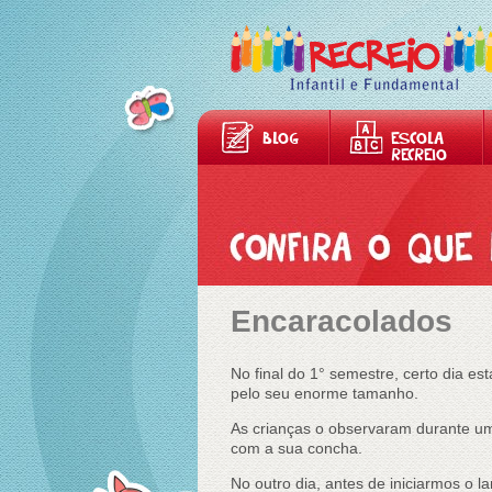
BLOG
ESCOLA
RECREIO
Encaracolados
No final do 1° semestre, certo dia 
pelo seu enorme tamanho.
As crianças o observaram durante um
com a sua concha.
No outro dia, antes de iniciarmos o 