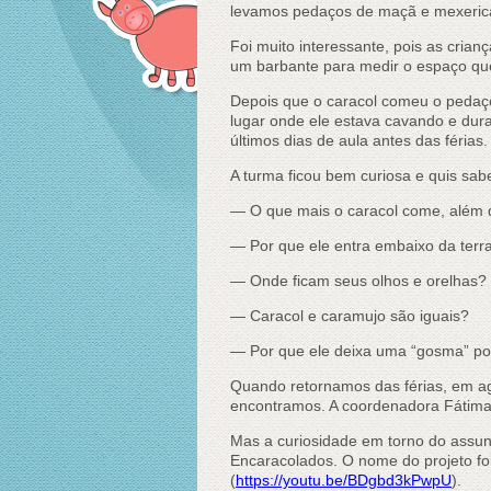
levamos pedaços de maçã e mexerica
Foi muito interessante, pois as cria
um barbante para medir o espaço que
Depois que o caracol comeu o pedaço
lugar onde ele estava cavando e dur
últimos dias de aula antes das férias.
A turma ficou bem curiosa e quis sab
— O que mais o caracol come, além
— Por que ele entra embaixo da terr
— Onde ficam seus olhos e orelhas?
— Caracol e caramujo são iguais?
— Por que ele deixa uma “gosma” po
Quando retornamos das férias, em ag
encontramos. A coordenadora Fátima d
Mas a curiosidade em torno do assun
Encaracolados. O nome do projeto fo
(
https://youtu.be/BDgbd3kPwpU
).