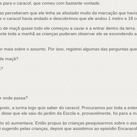
 para o caracol, que comeu com bastante vontade.
nças perceberam que ele tinha se afastado muito da marcação que haví
 o caracol havia andado e descobrimos que ele andou 1 metro e 18 c
 de maçã quase todo ele começou a cavar e a entrar dentro da terra
ante toda a manhã as crianças puderam observar ele se escondendo a
er mais sobre o assunto. Por isso, registrei algumas das perguntas que
 de maçã?
a?
r onde passa?
osto, a turma logo quis saber do caracol. Procuramos por toda a exte
isse que ele saiu do jardim da Escola e, provavelmente, foi para a ma
to só aumentava. Então propus às crianças pesquisarmos sobre o assun
i sugerido pelas crianças, depois que assistimos ao episódio Encarac