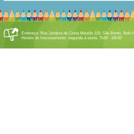
Endereço: Rua Jandyra da Costa Mourão 119, São Bento, Belo H
Horário de funcionamento: segunda a sexta, 7h30 - 18h30