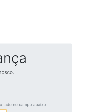
ança
nosco.
ao lado no campo abaixo