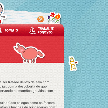
TRABALHE
CONTATO
CONOSCO
 ser tratado dentro de sala com
liar, com a descoberta de que
bservando as mamães grávidas com
cuidar’ dos colegas como se fossem
utras situações de brincadeiras com