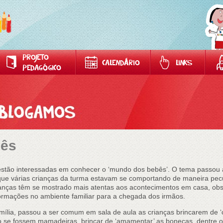
PROJETO
CALENDÁRIO
LINKS
PEDAGÓGICO
bês
stão interessadas em conhecer o ‘mundo dos bebês’. O tema passou a
ue várias crianças da turma estavam se comportando de maneira pecu
ianças têm se mostrado mais atentas aos acontecimentos em casa, o
formações no ambiente familiar para a chegada dos irmãos.
ília, passou a ser comum em sala de aula as crianças brincarem de ‘
 se fossem mamadeiras, brincar de ‘amamentar’ as bonecas, dentre o