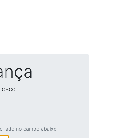
ança
nosco.
ao lado no campo abaixo