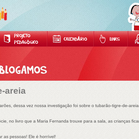
PROJETO
CALENDÁRIO
LINKS
PEDAGÓGICO
e-areia
rões, dessa vez nossa investigação foi sobre o tubarão-tigre-de-arei
e, no livro que a Maria Fernanda trouxe para a sala, as crianças fi
 as pessoas! Ele é horrível!