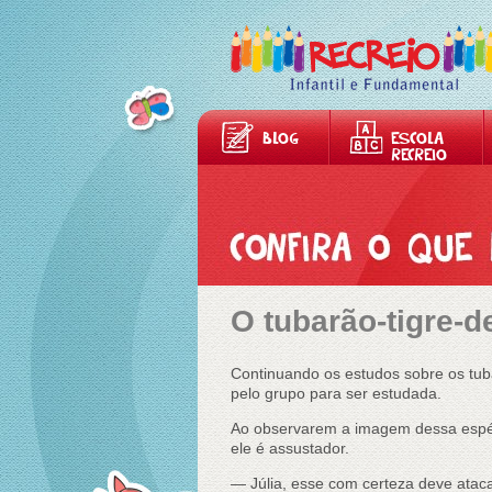
BLOG
ESCOLA
RECREIO
O tubarão-tigre-d
Continuando os estudos sobre os tuba
pelo grupo para ser estudada.
Ao observarem a imagem dessa espéci
ele é assustador.
— Júlia, esse com certeza deve atacar