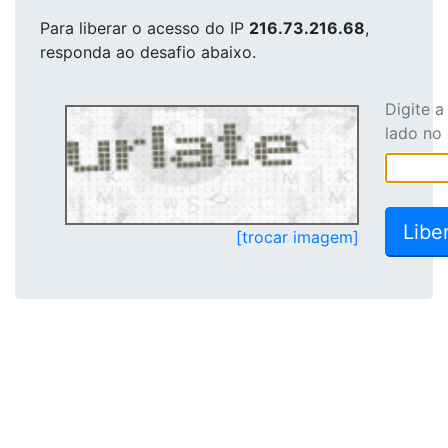
Para liberar o acesso
do IP
216.73.216.68
,
responda ao desafio abaixo.
Digite 
lado no
[trocar imagem]