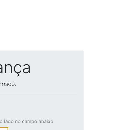
ança
nosco.
ao lado no campo abaixo