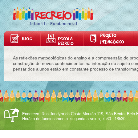
PROJETO
BLOG
ESCOLA
PEDAGÓGICO
RECREIO
As reflexões metodológicas do ensino e a compreensão do pr
construção de novos conhecimentos na interação do sujeito co
pensar dos alunos estão em constante processo de transforma
Endereço: Rua Jandyra da Costa Mourão 119, São Bento, Belo H
Horário de funcionamento: segunda a sexta, 7h30 - 18h30