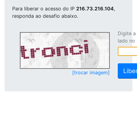
Para liberar o acesso
do IP
216.73.216.104
,
responda ao desafio abaixo.
Digite 
lado no
[trocar imagem]