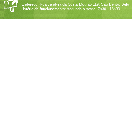
Endereço: Rua Jandyra da Costa Mourão 119, São Bento, Belo H
Horário de funcionamento: segunda a sexta, 7h30 - 18h30