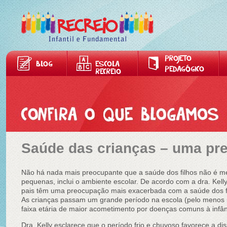
PROJETO
BLOG
ESCOLA
PEDAGÓGICO
RECREIO
Saúde das crianças – uma pr
Não há nada mais preocupante que a saúde dos filhos não é m
pequenas, inclui o ambiente escolar. De acordo com a dra. Kell
pais têm uma preocupação mais exacerbada com a saúde dos f
As crianças passam um grande período na escola (pelo menos m
faixa etária de maior acometimento por doenças comuns à infân
Dra. Kelly esclarece que o período frio e chuvoso favorece a d