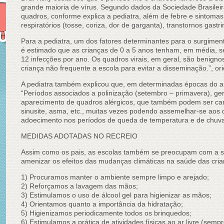
grande maioria de vírus. Segundo dados da Sociedade Brasileira
quadros, conforme explica a pediatra, além de febre e sintomas
respiratórios (tosse, coriza, dor de garganta), transtornos gast
Para a pediatra, um dos fatores determinantes para o surgime
é estimado que as crianças de 0 a 5 anos tenham, em média, s
12 infecções por ano. Os quadros virais, em geral, são benignos
criança não frequente a escola para evitar a disseminação.”, ori
A pediatra também explicou que, em determinadas épocas do an
“Períodos associados a polinização (setembro – primavera), g
aparecimento de quadros alérgicos, que também podem ser caracte
sinusite, asma, etc., muitas vezes podendo assemelhar-se aos 
adoecimento nos períodos de queda de temperatura e de chuvas.
MEDIDAS ADOTADAS NO RECREIO
Assim como os pais, as escolas também se preocupam com a sa
amenizar os efeitos das mudanças climáticas na saúde das cri
1) Procuramos manter o ambiente sempre limpo e arejado;
2) Reforçamos a lavagem das mãos;
3) Estimulamos o uso de álcool gel para higienizar as mãos;
4) Orientamos quanto a importância da hidratação;
5) Higienizamos periodicamente todos os brinquedos;
6) Estimulamos a prática de atividades físicas ao ar livre (semp