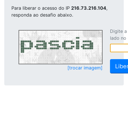
Para liberar o acesso
do IP
216.73.216.104
,
responda ao desafio abaixo.
Digite 
lado no
[trocar imagem]