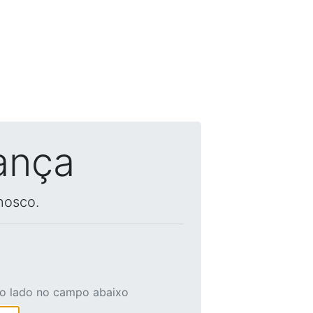
ança
nosco.
ao lado no campo abaixo