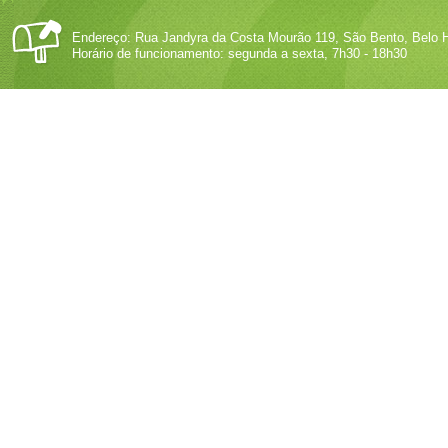
Endereço: Rua Jandyra da Costa Mourão 119, São Bento, Belo H
Horário de funcionamento: segunda a sexta, 7h30 - 18h30