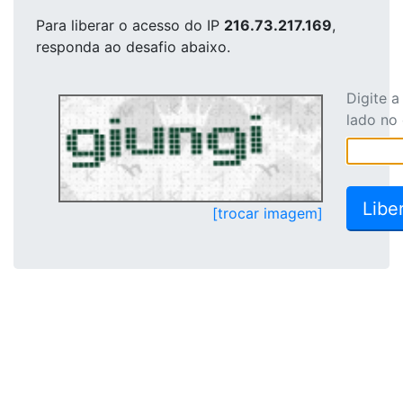
Para liberar o acesso
do IP
216.73.217.169
,
responda ao desafio abaixo.
Digite 
lado no
[trocar imagem]