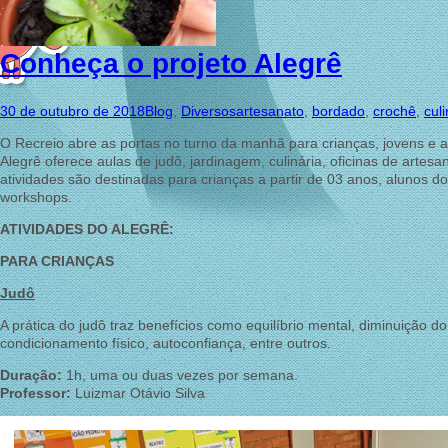
Conheça o projeto Alegrê
30 de outubro de 2018
Blog
,
Diversos
artesanato
,
bordado
,
crochê
,
culi
O Recreio abre as portas no turno da manhã para crianças, jovens e a
Alegrê oferece aulas de judô, jardinagem, culinária, oficinas de ar
atividades são destinadas para crianças a partir de 03 anos, alunos d
workshops.
ATIVIDADES DO ALEGRÊ:
PARA CRIANÇAS
Judô
A prática do judô traz benefícios como equilíbrio mental, diminuiçã
condicionamento físico, autoconfiança, entre outros.
Duração:
1h, uma ou duas vezes por semana.
Professor:
Luizmar Otávio Silva