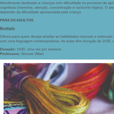
Atendimento destinado a crianças com dificuldade no processo de apre
cognitivas (memória, atenção, concentração e raciocínio lógico). O at
depender da dificuldade apresentada pela criança.
PARA OS ADULTOS
Bordado
Oficina para quem deseja ampliar as habilidades manuais e estimular a
com uma linguagem contemporânea. As aulas têm duração de 1h30, u
Duração:
1h30, uma vez por semana.
Professora:
Simone Villani