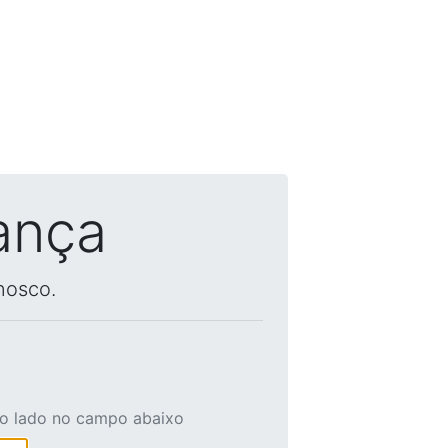
ança
nosco.
ao lado no campo abaixo