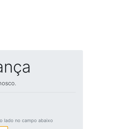
ança
nosco.
ao lado no campo abaixo