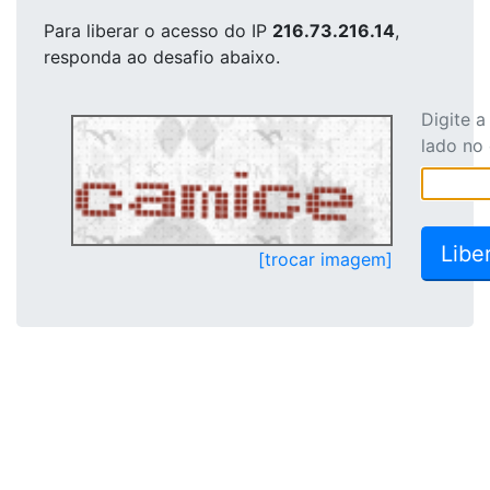
Para liberar o acesso
do IP
216.73.216.14
,
responda ao desafio abaixo.
Digite 
lado no
[trocar imagem]