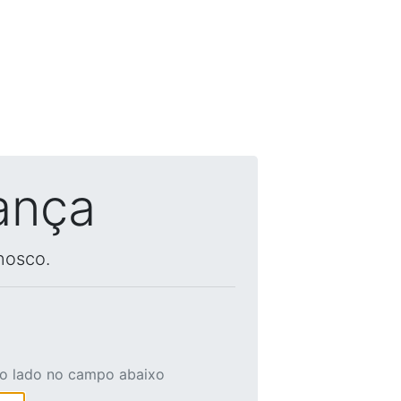
ança
nosco.
ao lado no campo abaixo