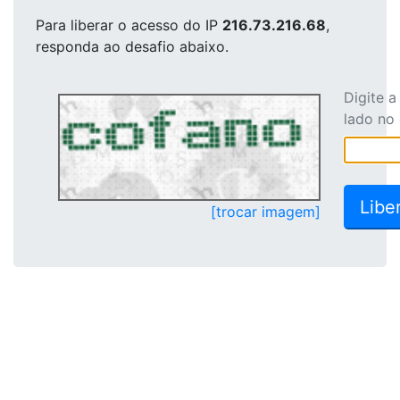
Para liberar o acesso
do IP
216.73.216.68
,
responda ao desafio abaixo.
Digite 
lado no
[trocar imagem]