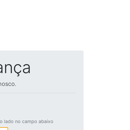
ança
nosco.
ao lado no campo abaixo