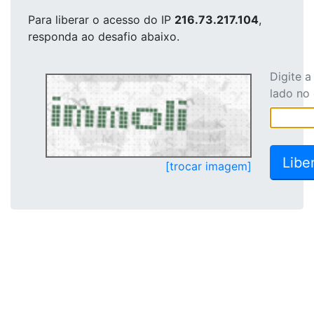
Para liberar o acesso
do IP
216.73.217.104
,
responda ao desafio abaixo.
Digite 
lado no
[trocar imagem]