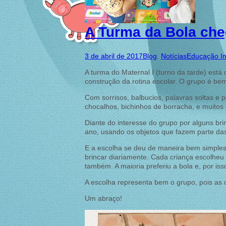
A Turma da Bola che
3 de abril de 2017
Blog
,
Notícias
Educação Inf
A turma do Maternal I (turno da tarde) está
construção da rotina escolar. O grupo é be
Com sorrisos, balbucios, palavras soltas e
chocalhos, bichinhos de borracha, e muitos 
Diante do interesse do grupo por alguns br
ano, usando os objetos que fazem parte das
E a escolha se deu de maneira bem simples
brincar diariamente. Cada criança escolheu
também. A maioria preferiu a bola e, por is
A escolha representa bem o grupo, pois as 
Um abraço!