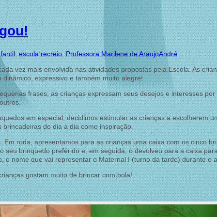
gou!
antil
,
escola recreio
,
Professora Marilene de Araujo
André
 cada vez mais envolvida nas atividades propostas pela Escola. As cria
m dinâmico, expressivo e também muito alegre!
 pequenas frases, as crianças expressam seus desejos e interesses por
outros.
inquedos em especial, decidimos estimular as crianças a escolherem 
 brincadeiras do dia a dia como inspiração.
. Em roda, apresentamos para as crianças uma caixa com os cinco bri
 o seu brinquedo preferido e, em seguida, o devolveu para a caixa par
so, o nome que vai representar o Maternal I (turno da tarde) durante o 
crianças gostam muito de brincar com bola!