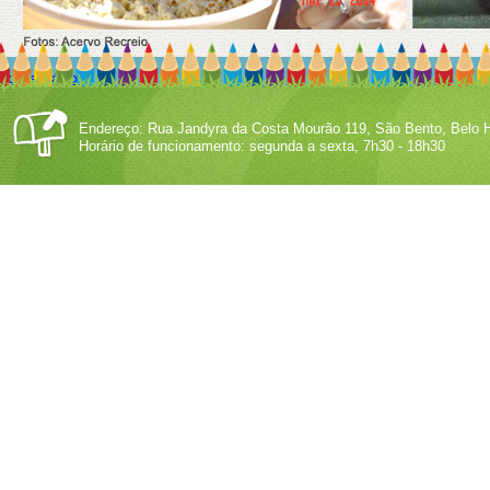
comentário
Endereço: Rua Jandyra da Costa Mourão 119, São Bento, Belo H
Horário de funcionamento: segunda a sexta, 7h30 - 18h30