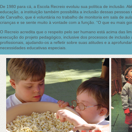
De 1980 para cá, a Escola Recreio evoluiu sua política de inclusão. 
educação, a instituição também possibilita a inclusão dessas pessoas
de Carvalho, que é voluntária no trabalho de monitoria em sala de aul
crianças e se sente muito à vontade com a função. “O que eu mais gost
O Recreio acredita que o respeito pelo ser humano está acima das li
execução do projeto pedagógico, inclusive dos processos de inclusão 
profissionais, ajudando-os a refletir sobre suas atitudes e a aprofun
necessidades educativas especiais.