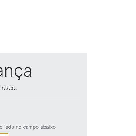
ança
nosco.
ao lado no campo abaixo