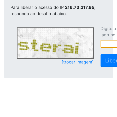
Para liberar o acesso
do IP
216.73.217.95
,
responda ao desafio abaixo.
Digite 
lado no
[trocar imagem]